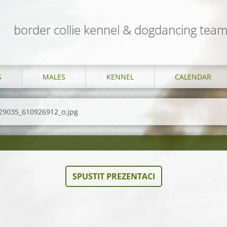
border collie kennel & dogdancing te
S
MALES
KENNEL
CALENDAR
29035_610926912_o.jpg
SPUSTIT PREZENTACI