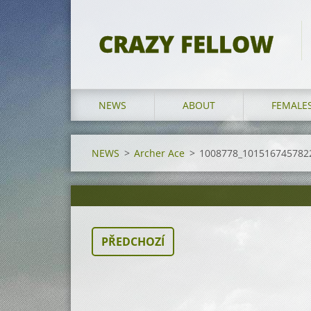
CRAZY FELLOW
NEWS
ABOUT
FEMALE
NEWS
>
Archer Ace
>
1008778_101516745782
PŘEDCHOZÍ