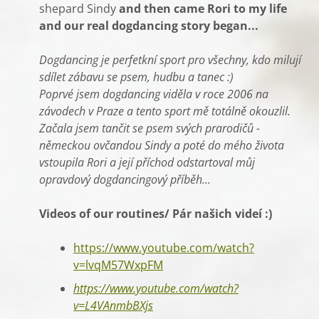
shepard Sindy
and then came Rori to my life
and our real dogdancing story began...
Dogdancing je perfetkní sport pro všechny, kdo milují
sdílet zábavu se psem, hudbu a tanec :)
Poprvé jsem dogdancing viděla v roce 2006 na
závodech v Praze a tento sport mě totálně okouzlil.
Začala jsem tančit se psem svých prarodičů -
německou ovčandou Sindy a poté do mého života
vstoupila Rori a její příchod odstartoval můj
opravdový dogdancingový příběh...
Videos of our routines/ Pár našich videí :)
https://www.youtube.com/watch?
v=lvqM57WxpFM
https://www.youtube.com/watch?
v=L4VAnmbBXjs