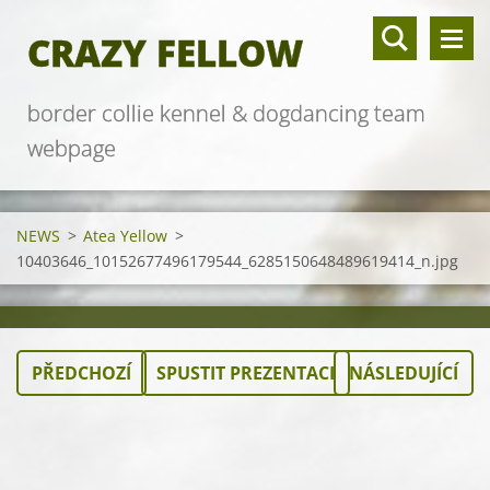
CRAZY FELLOW
border collie kennel & dogdancing team
webpage
NEWS
>
Atea Yellow
>
10403646_10152677496179544_6285150648489619414_n.jpg
PŘEDCHOZÍ
SPUSTIT PREZENTACI
NÁSLEDUJÍCÍ