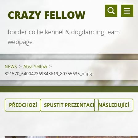
CRAZY FELLOW
border collie kennel & dogdancing team
webpage
NEWS
>
Atea Yellow
>
321570_640042369343619_80755635_n.jpg
PŘEDCHOZÍ
SPUSTIT PREZENTACI
NÁSLEDUJÍCÍ