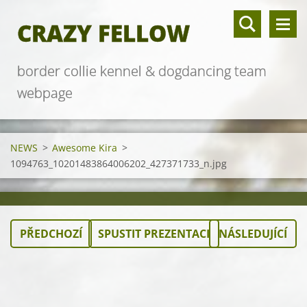
CRAZY FELLOW
border collie kennel & dogdancing team
webpage
NEWS
>
Awesome Kira
>
1094763_10201483864006202_427371733_n.jpg
PŘEDCHOZÍ
SPUSTIT PREZENTACI
NÁSLEDUJÍCÍ