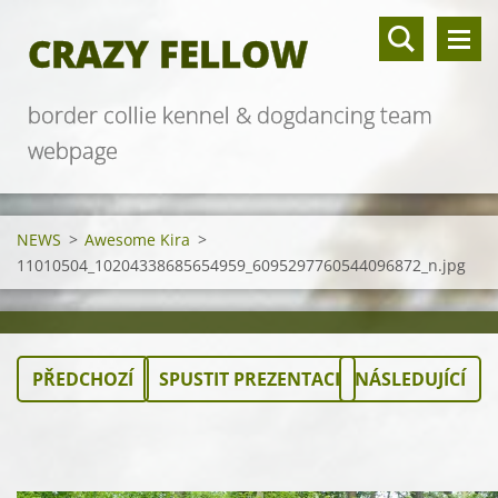
CRAZY FELLOW
border collie kennel & dogdancing team
webpage
NEWS
>
Awesome Kira
>
11010504_10204338685654959_6095297760544096872_n.jpg
PŘEDCHOZÍ
SPUSTIT PREZENTACI
NÁSLEDUJÍCÍ