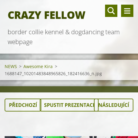
CRAZY FELLOW
border collie kennel & dogdancing team
webpage
NEWS
>
Awesome Kira
>
1688147_10201483848965826_182416636_n.jpg
PŘEDCHOZÍ
SPUSTIT PREZENTACI
NÁSLEDUJÍCÍ