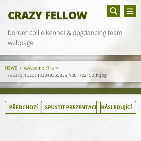
CRAZY FELLOW
border collie kennel & dogdancing team
webpage
NEWS
>
Awesome Kira
>
1798375_10201483849365836_1201722150_n.jpg
PŘEDCHOZÍ
SPUSTIT PREZENTACI
NÁSLEDUJÍCÍ