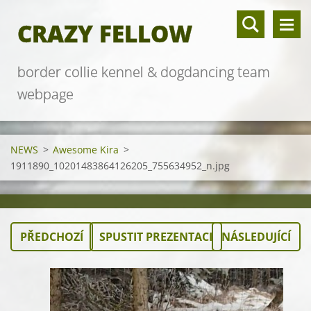
CRAZY FELLOW
border collie kennel & dogdancing team
webpage
NEWS
>
Awesome Kira
>
1911890_10201483864126205_755634952_n.jpg
PŘEDCHOZÍ
SPUSTIT PREZENTACI
NÁSLEDUJÍCÍ