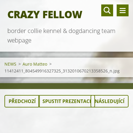
CRAZY FELLOW
border collie kennel & dogdancing team
webpage
NEWS
>
Auro Matteo
>
11412411_804549916327325_3132010670213358526_n.jpg
PŘEDCHOZÍ
SPUSTIT PREZENTACI
NÁSLEDUJÍCÍ