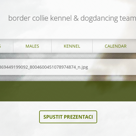
border collie kennel & dogdancing te
S
MALES
KENNEL
CALENDAR
369449199092_8004600451078974874_n.jpg
SPUSTIT PREZENTACI