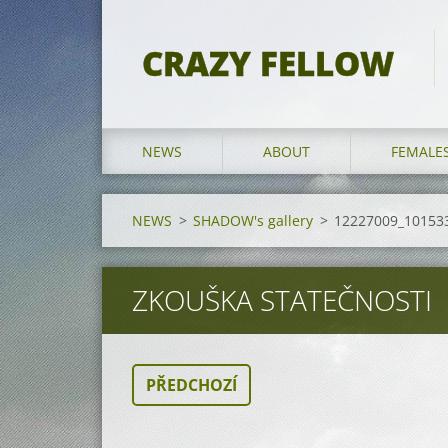
CRAZY FELLOW
NEWS
ABOUT
FEMALE
NEWS
>
SHADOW's gallery
>
12227009_10153
ZKOUŠKA STATEČNOSTI
PŘEDCHOZÍ