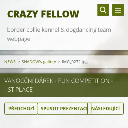
CRAZY FELLOW
border collie kennel & dogdancing team
webpage
NEWS
>
SHADOW's gallery
>
IMG_0272.jpg
VÁNOCČNÍ DÁREK - FUN COMPETITION -
1ST PLACE
PŘEDCHOZÍ
SPUSTIT PREZENTACI
NÁSLEDUJÍCÍ