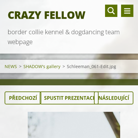
CRAZY FELLOW
border collie kennel & dogdancing team
webpage
NEWS
>
SHADOW's gallery
>
Schleeman_061-Edit.jpg
PŘEDCHOZÍ
SPUSTIT PREZENTACI
NÁSLEDUJÍCÍ