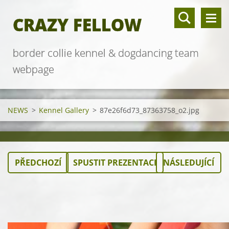
CRAZY FELLOW
border collie kennel & dogdancing team
webpage
NEWS
>
Kennel Gallery
>
87e26f6d73_87363758_o2.jpg
PŘEDCHOZÍ
SPUSTIT PREZENTACI
NÁSLEDUJÍCÍ