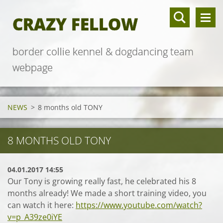
CRAZY FELLOW
border collie kennel & dogdancing team
webpage
NEWS
>
8 months old TONY
8 MONTHS OLD TONY
04.01.2017 14:55
Our Tony is growing really fast, he celebrated his 8
months already! We made a short training video, you
can watch it here:
https://www.youtube.com/watch?
v=p_A39ze0iYE